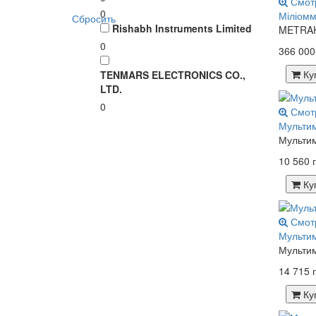
Смот
0
Міліомм
Сбросить
Rishabh Instruments Limited
METRAHi
0
366 000
Ку
TENMARS ELECTRONICS CO.,
LTD.
0
Смот
Мультим
Мультим
10 560 г
Ку
Смот
Мультим
Мультим
14 715 г
Ку