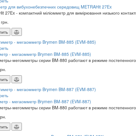
реть
етр для вибухонебезпечних середовищ METRAHit 27Ex
t 27Ex - компактний міліомметр для вимірювання низького контактн
 грн.
пить
реть
етр - мегаомметр Brymen BM-885 (EVM-885)
етры-мегомметры серии BM-880 работают в режиме постепенного 
рн.
пить
реть
етр - мегаомметр Brymen BM-887 (EVM-887)
етры-мегомметры серии BM-880 работают в режиме постепенного 
рн.
пить