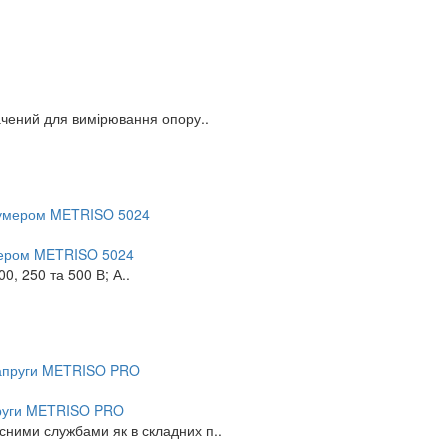
ачений для вимірювання опору..
умером METRISO 5024
, 250 та 500 В; А..
апруги METRISO PRO
сними службами як в складних п..