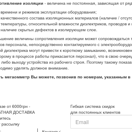
отивление изоляции
- величина не постоянная, зависящая от ря
времени и режимов эксплуатации оборудования;
качественного состава изоляционных материалов (наличие / отсут
температуры, относительной влажности диэлектриков, проводов и 
наличие скрытых дефектов в изолирующем слое.
шение величины сопротивления изоляции может сопровождаться т
ов персонала, непосредственно контактируемого с электрооборуд
й диэлектрика могут привести к короткому замыканию, возникнов
торому в процессе работы прикасается персонал), что в свою очер
 либо выходу устройства из рабочего строя. Поэтому такому показ
одимо уделять должное внимание.
ть мегаомметр Вы можете, позвонив по номерам, указанным в 
азе от 6000грн -
Гибкая система скидок
АТНАЯ ДОСТАВКА
для постоянных клиентов
Введите
итесь
e-
 рассылку
mail
:
Контакты: