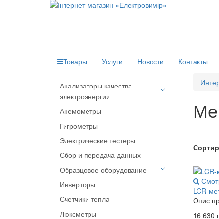
Товары
Услуги
Новости
Контакты
Интер
Анализаторы качества
электроэнергии
Ме
Анемометры
Портативные анализаторы
Гигрометры
Стационарные анализаторы
Электрические тестеры
Сортир
Сбор и передача данных
Образцовое оборудование
Смот
Инверторы
Аксессуары
LCR-ме
Счетчики тепла
Опис пр
Источники нагрузки
Люксметры
16 630 г
Образцовые эталоны