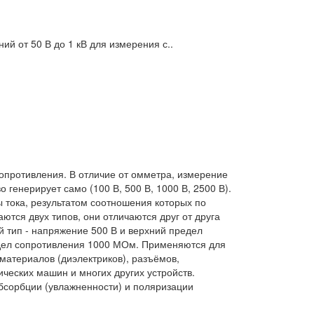
 от 50 В до 1 кВ для измерения с..
опротивления. В отличие от омметра, измерение
генерирует само (100 В, 500 В, 1000 В, 2500 В).
 тока, результатом соотношения которых по
тся двух типов, они отличаются друг от друга
тип - напряжение 500 В и верхний предел
едел сопротивления 1000 МОм. Применяются для
материалов (диэлектриков), разъёмов,
ческих машин и многих других устройств.
сорбции (увлажненности) и поляризации