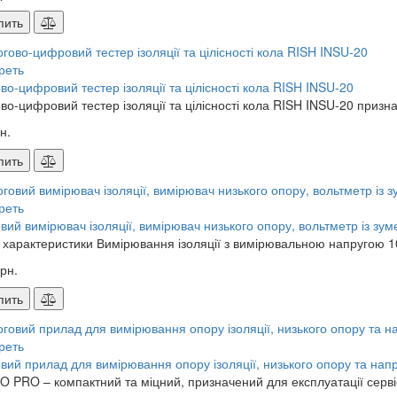
пить
реть
во-цифровий тестер ізоляції та цілісності кола RISH INSU-20
во-цифровий тестер ізоляції та цілісності кола RISH INSU-20 призн
н.
пить
реть
вий вимірювач ізоляції, вимірювач низького опору, вольтметр із з
і характеристики Вимірювання ізоляції з вимірювальною напругою 100
рн.
пить
реть
вий прилад для вимірювання опору ізоляції, низького опору та н
 PRO – компактний та міцний, призначений для експлуатації серві