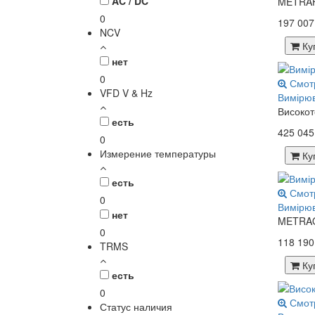
AC / DC
METRAHI
0
197 007
NCV
Ку
нет
0
Смот
VFD V & Hz
Вимірю
Високот
есть
425 045
0
Измерение температуры
Ку
есть
Смот
0
Вимірю
нет
METRAOH
0
118 190
TRMS
Ку
есть
0
Смот
Статус наличия