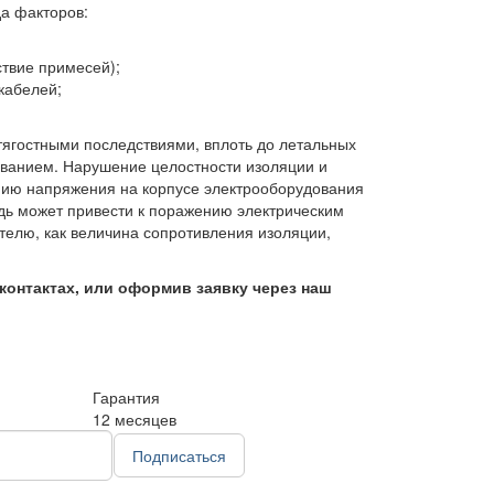
да факторов:
ствие примесей);
кабелей;
ягостными последствиями, вплоть до летальных
ованием. Нарушение целостности изоляции и
ению напряжения на корпусе электрооборудования
едь может привести к поражению электрическим
ателю, как величина сопротивления изоляции,
контактах, или оформив заявку через наш
Гарантия
12 месяцев
Подписаться