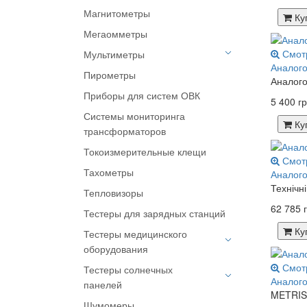
Магнитометры
Ку
Поверочные системы
Мегаомметры
Смот
Мультиметры
Аналого
Пирометры
Аналого
Мультиметры автомобильные
Приборы для систем ОВК
5 400 гр
Мультиметры
Системы мониторинга
многофункциональные
Ку
трансформаторов
Мультиметры цифровые
Токоизмерительные клещи
Смот
Тахометры
Аналого
Технічн
Тепловизоры
62 785 г
Тестеры для зарядных станций
Ку
Тестеры медицинского
оборудования
Смот
Тестеры солнечных
Симуляторы пациента
Аналого
панелей
METRISO
Тестеры электробезопасности
Шумомеры