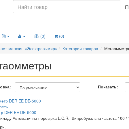
П
(0)
(0)
нет-магазин «Электровымир»
Категории товаров
Мегаомметр
гаомметры
овка:
Показать:
реть
тр DER EE DE-5000
иладу Автоматична перевірка L.C.R.; Випробувальна частота 100 / 1
рн.