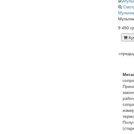
Смот
Мультим
Мультим
9 450 гр
Ку
<
преды
Мега
сопро
Принц
закон
рабоч
сопро
измер
термо
Получ
(стар