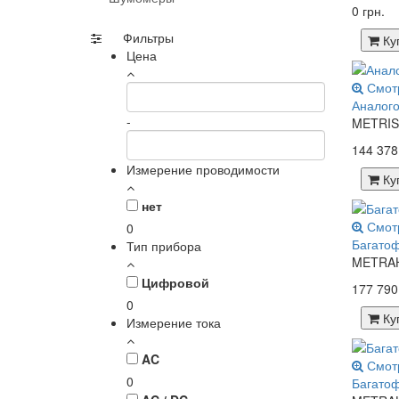
Тестеры электробезопасности
0 грн.
Фотометрия
Тестеры эффективности
Фильтры
Функциональные тестеры
Ку
работы
Цена
Смот
Аналого
-
METRISO
144 378
Измерение проводимости
Ку
нет
Смот
0
Багато
Тип прибора
METRAHI
Цифровой
177 790
0
Ку
Измерение тока
AC
Смот
0
Багато