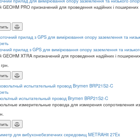
очний прилад для вимірювання опору заземлення та низького оп
й GEOHM PRO призначений для проведення надійних і поширених м
пить
реть
очний прилад з GPS для вимірювання опору заземлення та низьк
й GEOHM XTRA призначений для проведення надійних і поширених 
 грн.
пить
реть
вольтный испытательный провод Brymen BRP21S2-C
ольтные измерительные провода для измерения сопротивления из
н.
пить