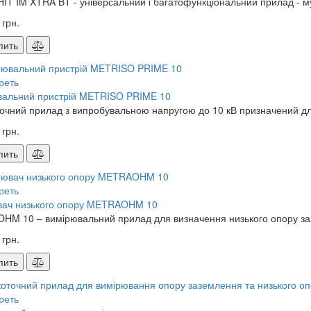
T IM XTRA BT - універсальний і багатофункціональний прилад - му
 грн.
пить
реть
вальний пристрій METRISO PRIME 10
очний прилад з випробувальною напругою до 10 кВ призначений для
 грн.
пить
реть
вач низького опору METRAOHM 10
M 10 – вимірювальний прилад для визначення низького опору захисн
 грн.
пить
реть