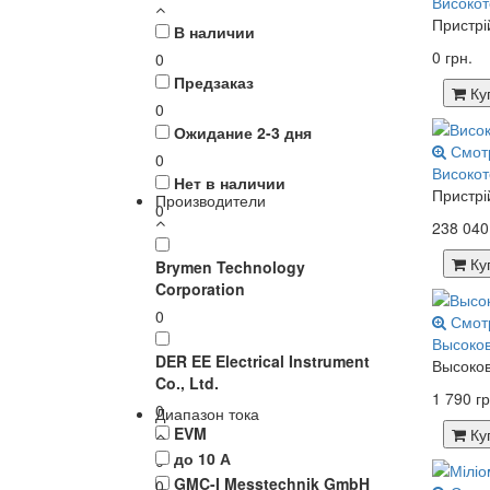
Високот
Пристрі
В наличии
0 грн.
0
Предзаказ
Ку
0
Ожидание 2-3 дня
Смот
0
Високот
Нет в наличии
Пристрі
Производители
0
238 040
Ку
Brymen Technology
Corporation
0
Смот
Высоко
DER EE Electrical Instrument
Высоков
Co., Ltd.
1 790 гр
0
Диапазон тока
EVM
Ку
до 10 А
0
GMC-I Messtechnik GmbH
0