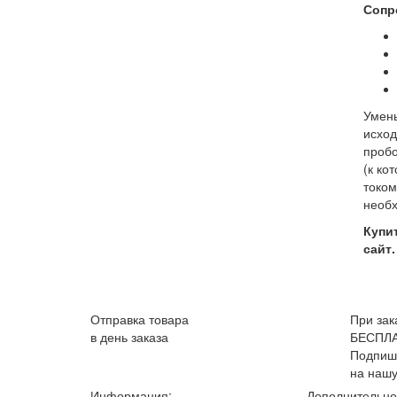
Сопр
Умень
исход
пробо
(к ко
током
необх
Купи
сайт.
Отправка товара
При зак
в день заказа
БЕСПЛ
Подпиш
на нашу
Информация:
Дополнительно