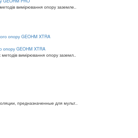
ору GEOHM PRO
етодів вимірювання опору заземле..
ого опору GEOHM XTRA
методів вимірювання опору заземл..
оляции, предназначенные для мульт..