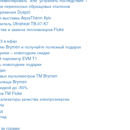
ревентировать" или "устранять последствия"?
и переносных образцовых эталонов
ряжения Duspol
 выставка AquaTherm Kyiv
итель Ultraheat TB-07-K7
тва и замена тепловизоров Fluke
3 в ефірі
ию Brymen и получайте полезный подарок
ники – новогодние скидки
й пирометр EVM T1
 новогодние подарки
дки
вых мультиметров TM Brymen
 клещи Brymen
кидкой до -50%
ов TM Fluke
нализаторы качества электроэнергии
ли
ад
пад
 за горами