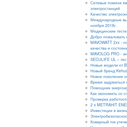
Сетевые помехи яв
электростанций
Качество электроэн
Международные выст
ноября 2018г.
Медицинские тесте
Добро пожаловать 
MAVOWATT 2xx - по
качества и состоян
MAVOLOG PRO - ана
SECULIFE UL – тес
Новые модели от B
Новый бренд Kehu
Новое поколение о
Время задуматься 
Помощник энергоау
Как экономить со с
Проверка работосп
2 x METRAHIT EN
Инвестиции в жизн
Электробезопаснос
Коварный ток утечк