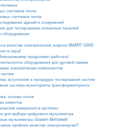
счетчиков
ых счетчиков тепла
овых счетчиков тепла
следование зданий и сооружений
ия для тестирования солнечных панелей
о оборудования
га качества электрической энергии SMART GRID
ною в серці!
Электровымир продолжает работать!
езопасности оборудования для дуговой сварки
верке электрических компонентов
 систем
ика: вступление к процедуре тестирования систем
ная система мониторинга трансформаторного
ика: основы основ
их клиентов
ические измерения в системах
я для выбора цифрового мультиметра
ные мультиметры Gossen Metrawatt
чником проблем качества электроэнергии?