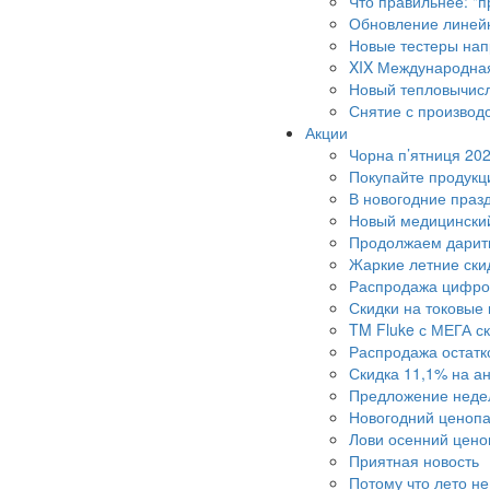
Что правильнее: "п
Обновление линейк
Новые тестеры нап
XIX Международная
Новый тепловычисл
Снятие с производс
Акции
Чорна п’ятниця 202
Покупайте продукц
В новогодние празд
Новый медицински
Продолжаем дарить
Жаркие летние ски
Распродажа цифро
Скидки на токовые
TM Fluke с МЕГА с
Распродажа остатк
Скидка 11,1% на а
Предложение неде
Новогодний ценоп
Лови осенний цено
Приятная новость
Потому что лето не