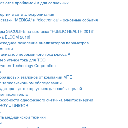
ляются проблемой и для солнечных
ергии в сети электропитания
авки "MEDICA" и "electronica" - основные события
ры SECULIFE на выставке “PUBLIC HEALTH 2018”
на ELCOM 2018!
следнее поколение анализаторов параметров
ия сети
лизатор переменного тока класса A
тер утечки тока для ТЭЭ
rymen Technology Corporation
a
бразцовых эталонов от компании MTE
о тепловизионном обследовании
дитора - детектор утечек для любых целей
четчиком тепла
особности однофазного счетчика электроэнергии
ERGY = UNIGOR
ь
ть медицинской техники
и