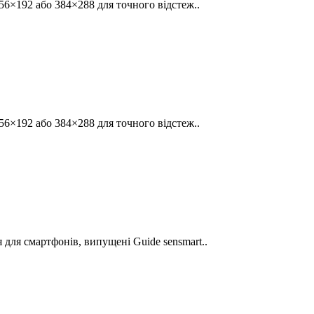
256×192 або 384×288 для точного відстеж..
256×192 або 384×288 для точного відстеж..
 для смартфонів, випущені Guide sensmart..