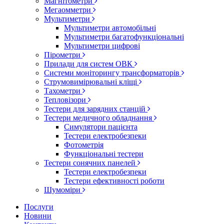
Магнітометри
Мегаомметри
Мультиметри
Мультиметри автомобільні
Мультиметри багатофункціональні
Мультиметри цифрові
Пірометри
Прилади для систем ОВК
Системи моніторингу трансформаторів
Струмовимірювальні кліщі
Тахометри
Тепловізори
Тестери для зарядних станцій
Тестери медичного обладнання
Симулятори пацієнта
Тестери електробезпеки
Фотометрія
Функціональні тестери
Тестери сонячних панелей
Тестери електробезпеки
Тестери ефективності роботи
Шумоміри
Послуги
Новини