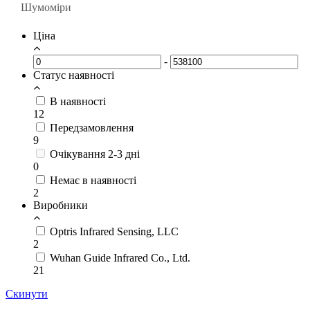
Шумоміри
Тестери електробезпеки
Тестери електробезпеки
Ціна
Фотометрія
Тестери ефективності роботи
Функціональні тестери
-
Статус наявності
В наявності
12
Передзамовлення
9
Очікування 2-3 дні
0
Немає в наявності
2
Виробники
Optris Infrared Sensing, LLC
2
Wuhan Guide Infrared Co., Ltd.
21
Скинути