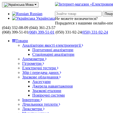
Мова
Russian
Пошу
Українська
Не можете визначитися?
Порадьтеся з нашими онлайн-оп
(044) 332-08-09
(044) 361-23-57
(068) 399-51-01
(068) 399-51-01
(050) 331-92-24
(050) 331-92-24
Товари
Аналізатори якості електроенергії
Портативні аналізатори
Стаціонарні аналізатори
Анемометри
Гігрометри
Електричні тестери
Збір і передача даних
Зразкове обладнання
Аксесуари
Джерела навантаження
Зразкові еталони
Повірочні системи
Інвертори
Лічильники теплоти
Люксметри