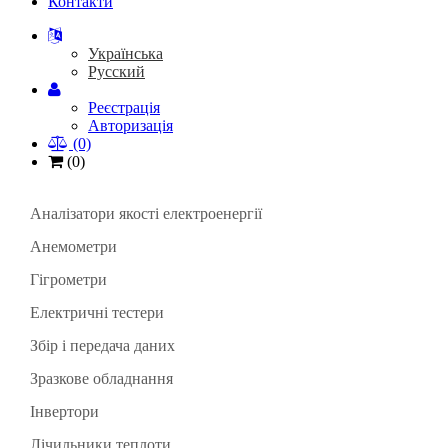
Контакти
Українська
Русский
Реєстрація
Авторизація
(0)
(0)
Аналізатори якості електроенергії
Анемометри
Портативні аналізатори
Гігрометри
Стаціонарні аналізатори
Електричні тестери
Збір і передача даних
Зразкове обладнання
Інвертори
Аксесуари
Лічильники теплоти