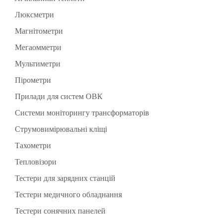
Джерела навантаження
Люксметри
Зразкові еталони
Магнітометри
Повірочні системи
Мегаомметри
Мультиметри
Пірометри
Мультиметри автомобільні
Прилади для систем ОВК
Мультиметри багатофункціональні
Системи моніторингу трансформаторів
Мультиметри цифрові
Струмовимірювальні кліщі
Тахометри
Тепловізори
Тестери для зарядних станцій
Тестери медичного обладнання
Тестери сонячних панелей
Симулятори пацієнта