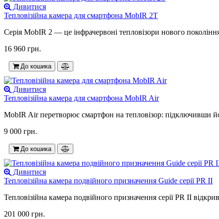
Дивитися
Тепловізійна камера для смартфона MobIR 2T
Серія MobIR 2 — це інфрачервоні тепловізори нового покоління
16 960 грн.
До кошика
Дивитися
Тепловізійна камера для смартфона MobIR Air
MobIR Air перетворює смартфон на тепловізор: підключивши йог
9 000 грн.
До кошика
Дивитися
Тепловізійна камера подвійного призначення Guide серії PR II
Тепловізійна камера подвійного призначення серії PR II відкри
201 000 грн.