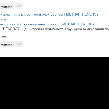
 кошика
тися
етр - аналізатор якості електроенергії METRAHIT ENERGY
T ENERGY - це цифровий мультиметр з функцією вимірювання потуж
 грн.
 кошика