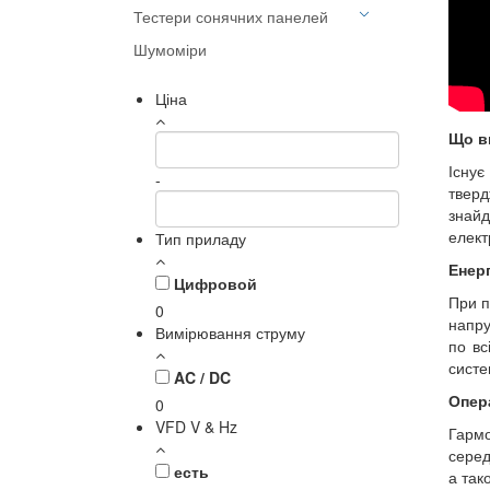
Тестери сонячних панелей
Симулятори пацієнта
Шумоміри
Тестери електробезпеки
Тестери електробезпеки
Фотометрія
Тестери ефективності роботи
Ціна
Функціональні тестери
Що в
Існує
-
тверд
знайд
елект
Тип приладу
Енерг
Цифровой
При п
0
напру
Вимірювання струму
по вс
систе
AC / DC
Опер
0
VFD V & Hz
Гармо
серед
есть
а так