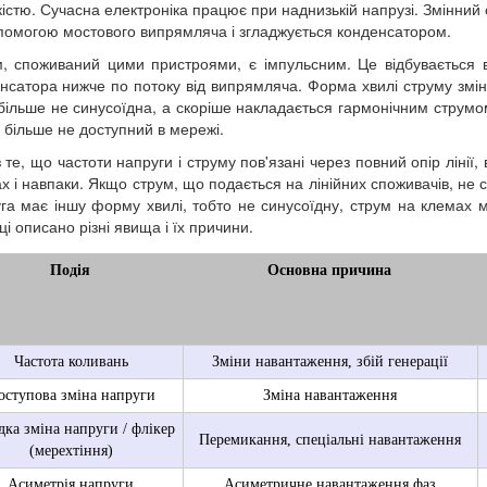
істю. Сучасна електроніка працює при наднизькій напрузі. Змінний
помогою мостового випрямляча і згладжується конденсатором.
, споживаний цими пристроями, є імпульсним. Це відбувається в
нсатора нижче по потоку від випрямляча. Форма хвилі струму змін
більше не синусоїдна, а скоріше накладається гармонічним струмо
 більше не доступний в мережі.
 те, що частоти напруги і струму пов'язані через повний опір лінії
х і навпаки. Якщо струм, що подається на лінійних споживачів, не 
га має іншу форму хвилі, тобто не синусоїдну, струм на клемах 
ці описано різні явища і їх причини.
Подія
Основна причина
Частота коливань
Зміни навантаження, збій генерації
оступова зміна напруги
Зміна навантаження
ка зміна напруги / флікер
Перемикання, спеціальні навантаження
(мерехтіння)
Асиметрія напруги
Асиметричне навантаження фаз