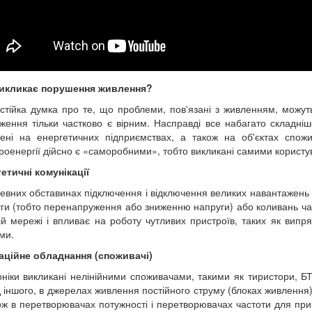
икликає порушення живлення?
 стійка думка про те, що проблеми, пов'язані з живленням, можуть
ження тільки частково є вірним. Насправді все набагато складн
ені на енергетичних підприємствах, а також на об'єктах спожи
роенергії дійсно є «саморобними», тобто викликані самими корист
етичні комунікації
евних обставинах підключення і відключення великих навантажень
ги (тобто перенапруження або зниженню напруги) або коливань ча
ій мережі і впливає на роботу чутливих пристроїв, таких як випря
ми.
аційне обладнання (споживачі)
ніки викликані нелінійними споживачами, такими як тиристори, БТ
 іншого, в джерелах живлення постійного струму (блоках живлення)
ож в перетворювачах потужності і перетворювачах частоти для прив