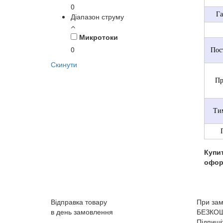
0
Га
Діапазон струму
Микротоки
0
Пос
Скинути
Пр
Ти
Купи
офор
Відправка товару
При зам
в день замовлення
БЕЗКО
Підпиші