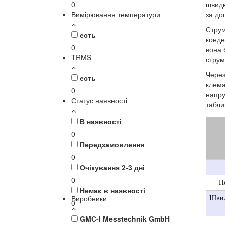
0
швидк
Вимірювання температури
за до
Струм
есть
конде
0
вона 
TRMS
струм
Через
есть
клема
0
напру
Статус наявності
табли
В наявності
0
Передзамовлення
0
Очікування 2-3 дні
0
П
Немає в наявності
Виробники
Швид
0
GMC-I Messtechnik GmbH