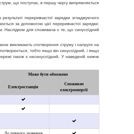
 струм, що поступає, в першу чергу випрямляється
 результаті переривчастої зарядки згладжуючого
юється за допомогою цієї переривчастої зарядки:
м. Наслідком для споживача є те, що синусоїдний
, вони викликають спотворення струму і напруги на
спотворюється, тобто якщо він синусоїдний, і якщо
мережі також є несинусоїдний. У наведеній нижче
Може бути обмежено
Споживач
Електростанція
електроенергії
До певного значення