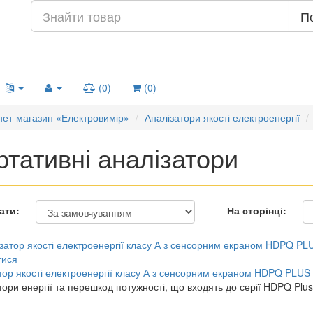
П
(0)
(0)
нет-магазин «Електровимір»
Аналізатори якості електроенергії
ртативні аналізатори
ати:
На сторінці:
тися
тор якості електроенергії класу А з сенсорним екраном HDPQ PLUS
тори енергії та перешкод потужності, що входять до серії HDPQ Plus