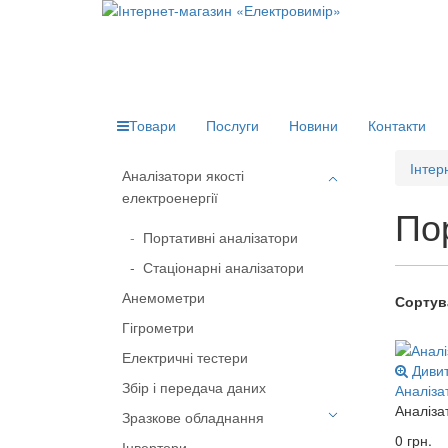
Товари
Послуги
Новини
Контакти
Інтер
Аналізатори якості
електроенергії
По
Портативні аналізатори
Стаціонарні аналізатори
Анемометри
Сортув
Гігрометри
Електричні тестери
Диви
Збір і передача даних
Аналіза
Аналіза
Зразкове обладнання
0 грн.
Інвертори