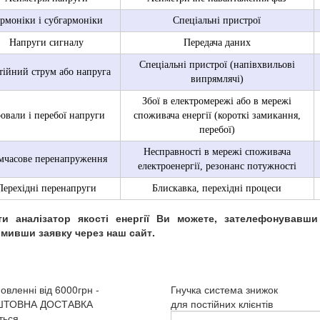
рмоніки і субгармоніки
Спеціальні пристрої
Напруги сигналу
Передача даних
Спеціальні пристрої (напівхвильові
тійний струм або напруга
випрямлячі)
Збої в електромережі або в мережі
овали і перебої напруги
споживача енергії (короткі замикання,
перебої)
Несправності в мережі споживача
мчасове перенапруження
електроенергії, резонанс потужності
Перехідні перенапруги
Блискавка, перехідні процеси
ти аналізатор якості енергії Ви можете, зателефонувавш
мивши заявку через наш сайт.
овленні від 6000грн -
Гнучка система знижок
ШТОВНА ДОСТАВКА
для постійних клієнтів
Введите
ться