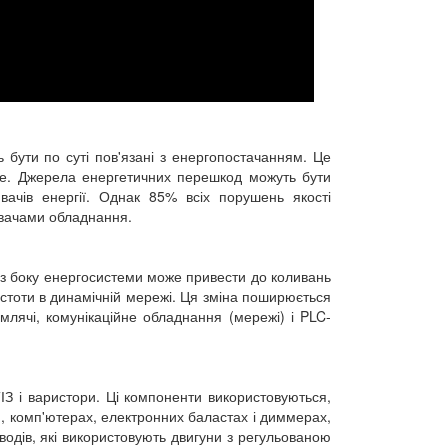
 бути по суті пов'язані з енергопостачанням. Це
іше. Джерела енергетичних перешкод можуть бути
вачів енергії. Однак 85% всіх порушень якості
увачами обладнання.
 з боку енергосистеми може привести до коливань
стоти в динамічній мережі. Ця зміна поширюється
млячі, комунікаційне обладнання (мережі) і PLC-
ІЗ і варистори. Ці компоненти використовуються,
, комп'ютерах, електронних баластах і диммерах,
одів, які використовують двигуни з регульованою