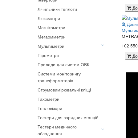
Аксесуари
До
Лічильники теплоти
Джерела навантаження
Люксметри
Зразкові еталони
Диви
Магнітометри
Мультим
Повірочні системи
METRAHI
Мегаомметри
102 550
Мультиметри
Пірометри
До
Мультиметри автомобільні
Прилади для систем ОВК
Мультиметри
Системи моніторингу
багатофункціональні
трансформаторів
Мультиметри цифрові
Струмовимірювальні кліщі
Тахометри
Тепловізори
Тестери для зарядних станцій
Тестери медичного
обладнання