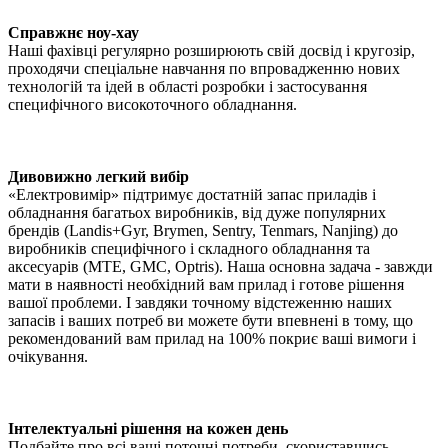
Справжнє ноу-хау
Наші фахівці регулярно розширюють свій досвід і кругозір,
проходячи спеціальне навчання по впровадженню нових
технологій та ідей в області розробки і застосування
специфічного високоточного обладнання.
Дивовижно легкий вибір
«Електровимір» підтримує достатній запас приладів і
обладнання багатьох виробників, від дуже популярних
брендів (Landis+Gyr, Brymen, Sentry, Tenmars, Nanjing) до
виробників специфічного і складного обладнання та
аксесуарів (MTE, GMC, Optris). Наша основна задача - завжди
мати в наявності необхідний вам прилад і готове рішення
вашої проблеми. І завдяки точному відстеженню наших
запасів і ваших потреб ви можете бути впевнені в тому, що
рекомендований вам прилад на 100% покриє ваші вимоги і
очікування.
Інтелектуальні рішення на кожен день
Подбайте про всі ваші поточні потреби, скориставшись