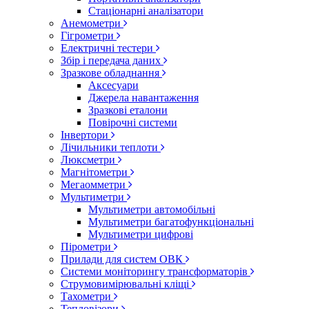
Стаціонарні аналізатори
Анемометри
Гігрометри
Електричні тестери
Збір і передача даних
Зразкове обладнання
Аксесуари
Джерела навантаження
Зразкові еталони
Повірочні системи
Інвертори
Лічильники теплоти
Люксметри
Магнітометри
Мегаомметри
Мультиметри
Мультиметри автомобільні
Мультиметри багатофункціональні
Мультиметри цифрові
Пірометри
Прилади для систем ОВК
Системи моніторингу трансформаторів
Струмовимірювальні кліщі
Тахометри
Тепловізори