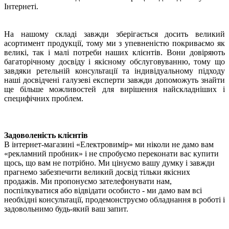
Інтернеті.
На нашому складі завжди зберігається досить великий
асортимент продукції, тому ми з упевненістю покриваємо як
великі, так і малі потреби наших клієнтів. Вони довіряють
багаторічному досвіду і якісному обслуговуванню, тому що
завдяки ретельній консультації та індивідуальному підходу
наші досвідчені галузеві експерти завжди допоможуть знайти
ще більше можливостей для вирішення найскладніших і
специфічних проблем.
Задоволеність клієнтів
В інтернет-магазині «Електровимір» ми ніколи не дамо вам
«рекламний пробник» і не спробуємо переконати вас купити
щось, що вам не потрібно. Ми цінуємо вашу думку і завжди
прагнемо забезпечити великий досвід тільки якісних
продажів. Ми пропонуємо зателефонувати нам,
поспілкуватися або відвідати особисто - ми дамо вам всі
необхідні консультації, продемонструємо обладнання в роботі і
задовольнимо будь-який ваш запит.