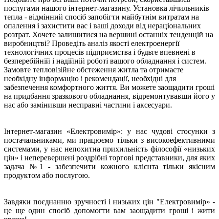
послугами нашого інтернет-магазину. Установка лічильників
тепла - відмінний спосіб запобігти майбутнім витратам на
опалення і захистити вас і ваші доходи від нераціональних
розтрат. Хочете залишитися на вершині останніх тенденцій на
виробництві? Проведіть аналіз якості електроенергії
технологічних процесів підприємства і будьте впевнені в
безперебійній і надійній роботі вашого обладнання і систем.
Замовте тепловізійне обстеження житла та отримаєте
необхідну інформацію і рекомендації, необхідні для
забезпечення комфортного життя. Ви можете заощадити гроші
на придбання зразкового обладнання, відремонтувавши його у
нас або замінивши несправні частини і аксесуари.
Інтернет-магазин «Електровимір»: у нас чудові стосунки з
постачальниками, ми працюємо тільки з високоефективними
системами, у нас непохитна прихильність філософії «низьких
цін» і неперевершені роздрібні торгові представники, для яких
задача №1 - забезпечити кожного клієнта тільки якісним
продуктом або послугою.
Завдяки поєднанню зручності і низьких цін "Електровимір» -
це ще один спосіб допомогти вам заощадити гроші і жити