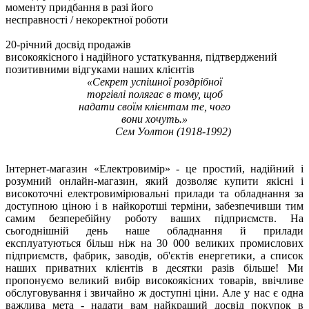
моменту придбання в разі його
несправності / некоректної роботи
20-річний досвід продажів
високоякісного
і надійного устаткування, підтверджений
позитивними відгуками наших клієнтів
«Секрет успішної роздрібної
торгівлі полягає в тому, щоб
надати своїм клієнтам те, чого
вони хочуть.»
Сем Уолтон (1918-1992)
Інтернет-магазин «Електровимір» - це простий, надійний і
розумний онлайн-магазин, який дозволяє купити якісні і
високоточні електровимірювальні прилади та обладнання за
доступною ціною і в найкоротші терміни, забезпечивши тим
самим безперебійну роботу ваших підприємств. На
сьогоднішній день наше обладнання й прилади
експлуатуються більш ніж на 30 000 великих промислових
підприємств, фабрик, заводів, об'єктів енергетики, а список
наших приватних клієнтів в десятки разів більше! Ми
пропонуємо великий вибір високоякісних товарів, ввічливе
обслуговування і звичайно ж доступні ціни. Але у нас є одна
важлива мета - надати вам найкращий досвід покупок в