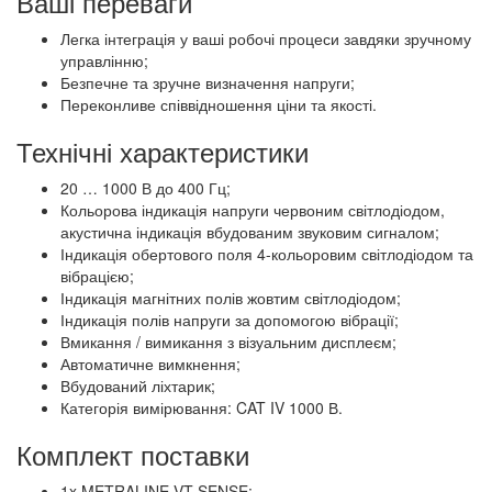
Ваші переваги
Легка інтеграція у ваші робочі процеси завдяки зручному
управлінню;
Безпечне та зручне визначення напруги;
Переконливе співвідношення ціни та якості.
Технічні характеристики
20 … 1000 В до 400 Гц;
Кольорова індикація напруги червоним світлодіодом,
акустична індикація вбудованим звуковим сигналом;
Індикація обертового поля 4-кольоровим світлодіодом та
вібрацією;
Індикація магнітних полів жовтим світлодіодом;
Індикація полів напруги за допомогою вібрації;
Вмикання / вимикання з візуальним дисплеєм;
Автоматичне вимкнення;
Вбудований ліхтарик;
Категорія вимірювання: CAT IV 1000 В.
Комплект поставки
1x METRALINE VT SENSE;