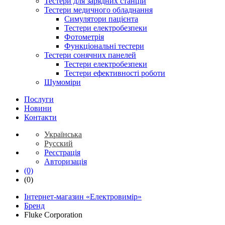
Тестери для зарядних станцій
Тестери медичного обладнання
Симулятори пацієнта
Тестери електробезпеки
Фотометрія
Функціональні тестери
Тестери сонячних панелей
Тестери електробезпеки
Тестери ефективності роботи
Шумоміри
Послуги
Новини
Контакти
Українська
Русский
Реєстрація
Авторизація
(0)
(0)
Інтернет-магазин «Електровимір»
Бренд
Fluke Corporation