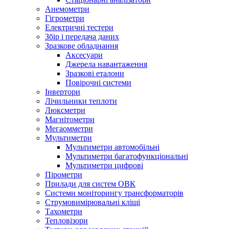
Анемометри
Гігрометри
Електричні тестери
Збір і передача даних
Зразкове обладнання
Аксесуари
Джерела навантаження
Зразкові еталони
Повірочні системи
Інвертори
Лічильники теплоти
Люксметри
Магнітометри
Мегаомметри
Мультиметри
Мультиметри автомобільні
Мультиметри багатофункціональні
Мультиметри цифрові
Пірометри
Прилади для систем ОВК
Системи моніторингу трансформаторів
Струмовимірювальні кліщі
Тахометри
Тепловізори