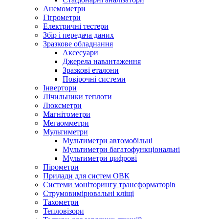
Анемометри
Гігрометри
Електричні тестери
Збір і передача даних
Зразкове обладнання
Аксесуари
Джерела навантаження
Зразкові еталони
Повірочні системи
Інвертори
Лічильники теплоти
Люксметри
Магнітометри
Мегаомметри
Мультиметри
Мультиметри автомобільні
Мультиметри багатофункціональні
Мультиметри цифрові
Пірометри
Прилади для систем ОВК
Системи моніторингу трансформаторів
Струмовимірювальні кліщі
Тахометри
Тепловізори