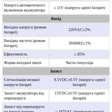
Напруга автоматичного
≥ 11V (напруга однієї батареї)
включення акумулятора
Вихід
Вихідна напруга (режим
220VAC±2%
батареї)
Вихідна частота (режим
50/60HZ±1%
батареї)
Ефективність
≥ 85%
Форма вихідної хвилі
Чиста синусоїда
Захист
Сигналізація низької
9.5VDC±0.5V (напруга однієї
напруги батареї
батареї)
Захист акумулятора від
15VDC±0.5V (напруга однієї
перенапруги
батареї)
Захист від перенапруги
на виході (режим
≤ 187VAC (вимкнути вихід)