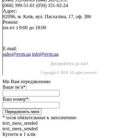
(068) 399-51-01
(050) 331-92-24
Адрес:
02096, м. Київ, вул. Пасхаліна, 17, оф. 386
Режим:
пн-пт з 9:00 до 18:00
E-mail:
sales@evm.ua
info@evm.ua
Доєднуйтесь до нас!
Copyright © 2018. All rights reserved.
Ми Вам передзвонимо
Ваше ім`я*:
Ваш номер*:
Передзвоніть мені
* поля обязательные к заполнению
text_mess_sended
text_mess_sended
Купити в 1 клік