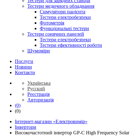
Тестери для зарядних станцій
Тестери медичного обладнання
Симулятори пацієнта
Тестери електробезпеки
Фотометрія
Функціональні тестери
Тестери сонячних панелей
Тестери електробезпеки
Тестери ефективності роботи
Шумоміри
Послуги
Новини
Контакти
Українська
Русский
Реєстрація
Авторизація
(0)
(0)
Інтернет-магазин «Електровимір»
Інвертори
Високочастотний інвертор GP-C High Frequency Solar