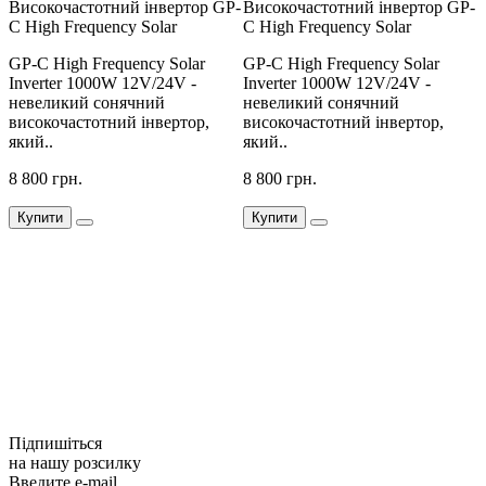
-
Високочастотний інвертор GP-
Високочастотний інвертор GP-
В
C High Frequency Solar
C High Frequency Solar
C
GP-C High Frequency Solar
GP-C High Frequency Solar
G
Inverter 1000W 12V/24V -
Inverter 1000W 12V/24V -
I
невеликий сонячний
невеликий сонячний
н
високочастотний інвертор,
високочастотний інвертор,
в
який..
який..
я
8 800 грн.
8 800 грн.
8
Купити
Купити
Підпишіться
на нашу розсилку
Введите e-mail