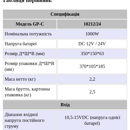
Таблиця порівнянь
Специфікація
Модель GP-C
10212/24
Номінальна потужність
1000W
Напруга батареї
DC 12V / 24V
Розмір Д*Ш*В (мм)
350*150*63
Розмір упаковки Д*Ш*В
370*105*185
(мм）
Маса нетто (кг)
2,2
Маса брутто, картонна
2,5
упаковка (кг)
Вхід
Діапазон вхідної
10,5-15VDC (напруга однієї
напруги постійного
батареї)
струму