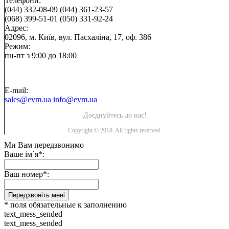
Телефони:
(044) 332-08-09
(044) 361-23-57
(068) 399-51-01
(050) 331-92-24
Адрес:
02096, м. Київ, вул. Пасхаліна, 17, оф. 386
Режим:
пн-пт з 9:00 до 18:00
E-mail:
sales@evm.ua
info@evm.ua
Доєднуйтесь до нас!
Copyright © 2018. All rights reserved.
Ми Вам передзвонимо
Ваше ім`я*:
Ваш номер*:
Передзвоніть мені
* поля обязательные к заполнению
text_mess_sended
text_mess_sended