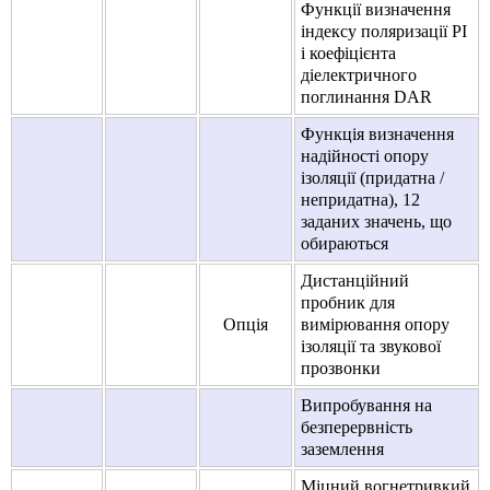
Функції визначення
індексу поляризації PI
і коефіцієнта
діелектричного
поглинання DAR
Функція визначення
надійності опору
ізоляції (придатна /
непридатна), 12
заданих значень, що
обираються
Дистанційний
пробник для
Опція
вимірювання опору
ізоляції та звукової
прозвонки
Випробування на
безперервність
заземлення
Міцний вогнетривкий