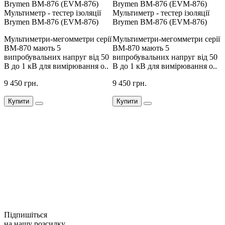
Мультиметр - тестер ізоляції
Мультиметр - тестер ізоляції
М
Brymen BM-876 (EVM-876)
Brymen BM-876 (EVM-876)
ї
Мультиметри-мегомметри серії
Мультиметри-мегомметри серії
М
BM-870 мають 5
BM-870 мають 5
0
випробувальних напруг від 50
випробувальних напруг від 50
в
В до 1 кВ для вимірювання о..
В до 1 кВ для вимірювання о..
В
9 450 грн.
9 450 грн.
9
Купити
Купити
Підпишіться
на нашу розсилку