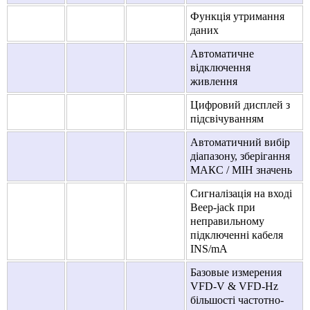
Функція утримання
даних
Автоматичне
відключення
живлення
Цифровий дисплей з
підсвічуванням
Автоматичний вибір
діапазону, зберігання
МАКС / МІН значень
Сигналізація на вході
Beep-jack при
неправильному
підключенні кабеля
INS/mA
Базовые измерения
VFD-V & VFD-Hz
більшості частотно-