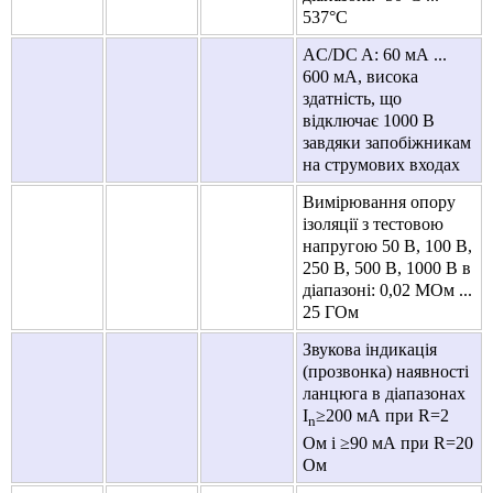
537°C
AC/DC A: 60 мА ...
600 мА, висока
здатність, що
відключає 1000 В
завдяки запобіжникам
на струмових входах
Вимірювання опору
ізоляції з тестовою
напругою 50 В, 100 В,
250 В, 500 В, 1000 В в
діапазоні: 0,02 МОм ...
25 ГОм
Звукова індикація
(прозвонка) наявності
ланцюга в діапазонах
I
≥200 мА при R=2
n
Ом і ≥90 мА при R=20
Ом