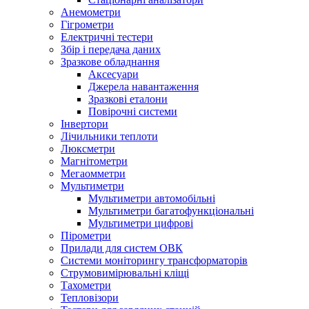
Анемометри
Гігрометри
Електричні тестери
Збір і передача даних
Зразкове обладнання
Аксесуари
Джерела навантаження
Зразкові еталони
Повірочні системи
Інвертори
Лічильники теплоти
Люксметри
Магнітометри
Мегаомметри
Мультиметри
Мультиметри автомобільні
Мультиметри багатофункціональні
Мультиметри цифрові
Пірометри
Прилади для систем ОВК
Системи моніторингу трансформаторів
Струмовимірювальні кліщі
Тахометри
Тепловізори