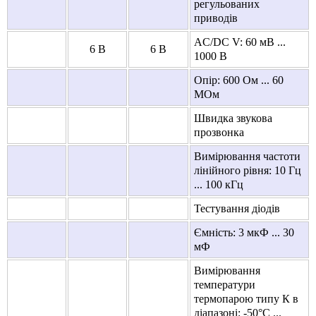
регульованих
приводів
AC/DC V: 60 мВ ...
6 В
6 В
1000 В
Опір: 600 Ом ... 60
МОм
Швидка звукова
прозвонка
Вимірювання частоти
лінійного рівня: 10 Гц
... 100 кГц
Тестування діодів
Ємність: 3 мкФ ... 30
мФ
Вимірювання
температури
термопарою типу К в
діапазоні: -50°C ...