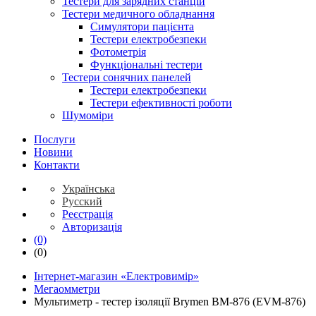
Тестери для зарядних станцій
Тестери медичного обладнання
Симулятори пацієнта
Тестери електробезпеки
Фотометрія
Функціональні тестери
Тестери сонячних панелей
Тестери електробезпеки
Тестери ефективності роботи
Шумоміри
Послуги
Новини
Контакти
Українська
Русский
Реєстрація
Авторизація
(0)
(0)
Інтернет-магазин «Електровимір»
Мегаомметри
Мультиметр - тестер ізоляції Brymen BM-876 (EVM-876)