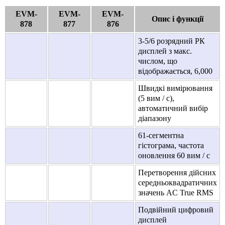
EVM-
EVM-
EVM-
Опис і функції
878
877
876
3-5/6 розрядний РК
дисплей з макс.
числом, що
відображається, 6,000
Швидкі вимірювання
(5 вим / с),
автоматичний вибір
діапазону
61-сегментна
гістограма, частота
оновлення 60 вим / с
Перетворення дійсних
середньоквадратичних
значень AC True RMS
Подвійний цифровий
дисплей