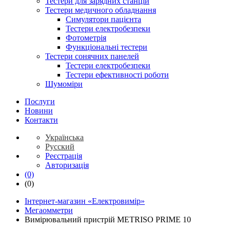
Тестери для зарядних станцій
Тестери медичного обладнання
Симулятори пацієнта
Тестери електробезпеки
Фотометрія
Функціональні тестери
Тестери сонячних панелей
Тестери електробезпеки
Тестери ефективності роботи
Шумоміри
Послуги
Новини
Контакти
Українська
Русский
Реєстрація
Авторизація
(0)
(0)
Інтернет-магазин «Електровимір»
Мегаомметри
Вимірювальний пристрій METRISO PRIME 10