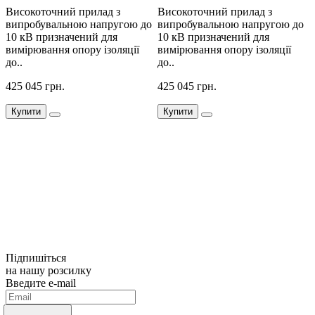
Високоточний прилад з
Високоточний прилад з
В
випробувальною напругою до
випробувальною напругою до
в
10 кВ призначений для
10 кВ призначений для
1
вимірювання опору ізоляції
вимірювання опору ізоляції
в
до..
до..
д
425 045 грн.
425 045 грн.
4
Купити
Купити
Підпишіться
на нашу розсилку
Введите e-mail