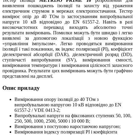
Тестер ізоляції
METRISO PRIME 10
розроблений для
виявлення пошкоджень ізоляції та захисту від ураження
електричним струмом в мережах електропостачання. Тестер
вимірює опір до 40 TОм із застосуванням випробувальної
напруги 10 кВ відповідно до EN 61557-2. Навіть в разі
високочастотних перешкод виходять абсолютно точні
результати вимірювань. Помилки можуть бути швидко і легко
виявлені за допомогою локалізації з новою функцією
«управління імпульсом». Легко проводяться вимірювання
ізоляції і такі показники, як індекс поляризації (PI), коефіцієнт
діелектричної абсорбції (DAR), діелектричний розряд (DD),
ступінчасті випробування (SV), вимірювання ємності,
вимірювання температури і вимірювання цілісності захисного
провідника. Результати цих вимірювань можуть бути графічно
представлені на дисплеї.
Опис приладу
Вимірювання опору ізоляції до 40 TОм з
випробувальною напругою 10 кВ відповідно до EN
61557-2 / VDE 0413-2;
Випробувальні напруги на фіксованих ступенях 50, 100,
250, 500, 1000, 2500, 5000 і 10 000 В;
Вимірювання з поступово наростаючою напругою;
Вимірювання індексу поляризації PI і коефіцієнта