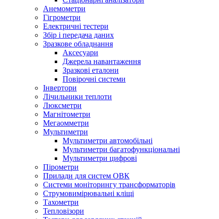
Анемометри
Гігрометри
Електричні тестери
Збір і передача даних
Зразкове обладнання
Аксесуари
Джерела навантаження
Зразкові еталони
Повірочні системи
Інвертори
Лічильники теплоти
Люксметри
Магнітометри
Мегаомметри
Мультиметри
Мультиметри автомобільні
Мультиметри багатофункціональні
Мультиметри цифрові
Пірометри
Прилади для систем ОВК
Системи моніторингу трансформаторів
Струмовимірювальні кліщі
Тахометри
Тепловізори