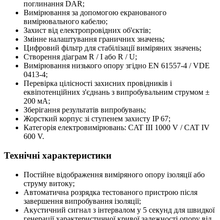
поглинання DAR;
Вимірювання за допомогою екранованого
вимірювального кабелю;
Захист від електропровідних об'єктів;
Змінне налаштування граничних значень;
Цифровий фільтр для стабілізації виміряних значень;
Створення діаграм R / I або R / U;
Вимірювання низького опору згідно EN 61557-4 / VDE
0413-4;
Перевірка цілісності захисних провідників і
еквіпотенційних з'єднань з випробувальним струмом ±
200 мА;
Зберігання результатів випробувань;
Жорсткий корпус зі ступенем захисту IP 67;
Категорія електровимірювань: CAT III 1000 V / CAT IV
600 V.
Технічні характеристики
Постійне відображення виміряного опору ізоляції або
струму витоку;
Автоматична розрядка тестованого пристрою після
завершення випробування ізоляції;
Акустичний сигнал з інтервалом у 5 секунд для швидкої
генерації характеристичної кривої залежності опору від