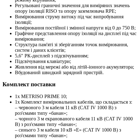
Регульовані граничні значення для виміряних значень
опору ізоляції RISO та опору заземлювача RPE;
Вимірювання струму витоку під час випробування
ізоляції;
Вимірювання постійної і змінної напруги від 0 до 750 В;
Графічне представлення опору ізоляції на дисплеї під час
вимірювання;
Структура пам'яті зі зберіганням точок вимірювання,
систем і даних клієнтів;
5,6" РК-дисплей з підсвічуванням;
Підсвічування клавіатури;
Живлення від мережі або від літій-іонного акумулятора;
Вбудований швидкий зарядний пристрій.
Комплект поставки
1х METRISO PRIME 10;
1х Комплект вимірювальних кабелів, що складається з:
– червоного 3 м кабеля 11 кВ (CAT IV 1000 В) з
роз'ємами типу «банан»;
– чорного 3 м екранованого кабеля 11 кВ (CAT IV 1000
В) з роз'ємами типу «банан»;
– синього 3 м кабеля 10 кВ «E» (CAT IV 1000 В) з
роз'ємами типу «банан»;