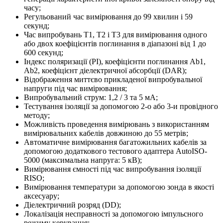
часу;
Регульований час вимірювання до 99 хвилин і 59
секунд;
Час випробувань T1, T2 і T3 для вимірювання одного
або двох коефіцієнтів поглинання в діапазоні від 1 до
600 секунд;
Індекс поляризації (PI), коефіцієнти поглинання Ab1,
Ab2, коефіцієнт діелектричної абсорбції (DAR);
Відображення миттєво прикладеної випробувальної
напруги під час вимірювання;
Випробувальний струм: 1,2 / 3 та 5 мА;
Тестування ізоляції за допомогою 2-о або 3-и провідного
методу;
Можливість проведення вимірювань з використанням
вимірювальних кабелів довжиною до 55 метрів;
Автоматичне вимірювання багатожильних кабелів за
допомогою додаткового тестового адаптера AutoISO-
5000 (максимальна напруга: 5 кВ);
Вимірювання ємності під час випробування ізоляції
RISO;
Вимірювання температури за допомогою зонда в якості
аксесуару;
Діелектричний розряд (DD);
Локалізація несправності за допомогою імпульсного
режиму керування;