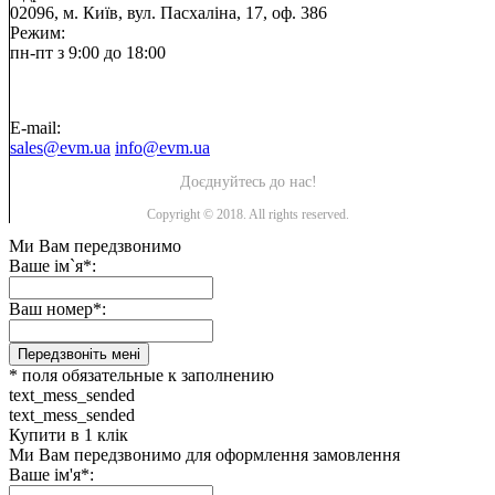
02096, м. Київ, вул. Пасхаліна, 17, оф. 386
Режим:
пн-пт з 9:00 до 18:00
E-mail:
sales@evm.ua
info@evm.ua
Доєднуйтесь до нас!
Copyright © 2018. All rights reserved.
Ми Вам передзвонимо
Ваше ім`я*:
Ваш номер*:
Передзвоніть мені
* поля обязательные к заполнению
text_mess_sended
text_mess_sended
Купити в 1 клік
Ми Вам передзвонимо для оформлення замовлення
Ваше ім'я*: