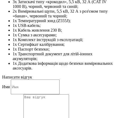
3х Затискачі типу «крокодил», 5,5 кВ, 32 А (CAT IV
1000 В), чорний, червоний та синій;
2х Вимірювальні щупи, 5,5 кВ, 32 А з роз'ємом типу
«банан», червоний та чорний;
1х Температурний зонд (Z555J);
1х USB-кабель;
1х Кабель живлення 230 В;
1х Сумка з аксесуарами;
1х Комплект інструкцій з експлуатації;
1х Сертифікат калібрування;
1х Паспорт безпеки;
1х Транспортний документ для літій-іонних
акумуляторів;
1х Додаткова інформація щодо безпеки вимірювальних
аксесуарів.
Написати відгук
Имя