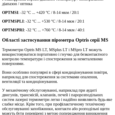
діапазон / оптика
OPTMSI
: -32 °C ... +420 °C / 8-14 мкм / 20:1
OPTMSPLI
: -32 °C ... +530 °C / 8-14 мкм / 20:1
OPTMSPRI
: -32 °C ... +760 °C / 8-14 мкм / 40:1
Області застосування пірометра Optris серії MS
Термометри Оptris MS LT, MSplus LT і MSpro LT можуть
використовуватися портативно і гнучко для безконтактного
контролю температури і спостереження за неметалевими
поверхнями.
Вони особливо популярні в сфері кондиціонування повітря,
наприклад для спостереження за системами опалення,
вентиляції та кондиціонування.
У механічному обслуговуванні, наприклад при аудиті
двигунів, трансмісій, клапанів, печей і паророзподільних
систем лазерні термометри легко і надійно виявляють будь-яке
слабке місце. Крім того, при профілактичному технічному
обслуговуванні запобіжники, контакти або розподільні щити
можуть бути перевірені з метою попередження виникнення