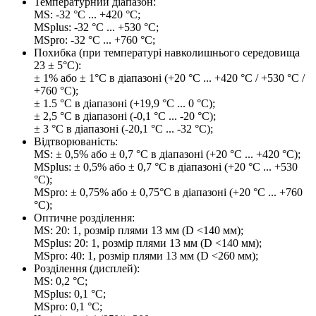
Температурний діапазон:
MS: -32 °C ... +420 °C;
MSplus: -32 °C ... +530 °C;
MSpro: -32 °C ... +760 °C;
Похибка (при температурі навколишнього середовища
23 ± 5°C):
± 1% або ± 1°C в діапазоні (+20 °C ... +420 °C / +530 °C /
+760 °C);
± 1.5 °C в діапазоні (+19,9 °C ... 0 °C);
± 2,5 °C в діапазоні (-0,1 °C ... -20 °C);
± 3 °C в діапазоні (-20,1 °C ... -32 °C);
Відтворюваність:
MS: ± 0,5% або ± 0,7 °C в діапазоні (+20 °C ... +420 °C);
MSplus: ± 0,5% або ± 0,7 °C в діапазоні (+20 °C ... +530
°C);
MSpro: ± 0,75% або ± 0,75°C в діапазоні (+20 °C ... +760
°C);
Оптичне розділення:
MS: 20: 1, розмір плями 13 мм (D <140 мм);
MSplus: 20: 1, розмір плями 13 мм (D <140 мм);
MSpro: 40: 1, розмір плями 13 мм (D <260 мм);
Розділення (дисплей):
MS: 0,2 °C;
MSplus: 0,1 °C;
MSpro: 0,1 °C;