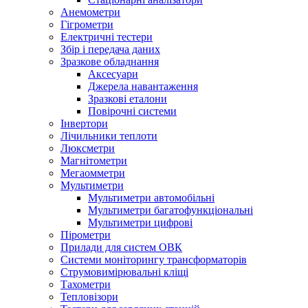
Анемометри
Гігрометри
Електричні тестери
Збір і передача даних
Зразкове обладнання
Аксесуари
Джерела навантаження
Зразкові еталони
Повірочні системи
Інвертори
Лічильники теплоти
Люксметри
Магнітометри
Мегаомметри
Мультиметри
Мультиметри автомобільні
Мультиметри багатофункціональні
Мультиметри цифрові
Пірометри
Прилади для систем ОВК
Системи моніторингу трансформаторів
Струмовимірювальні кліщі
Тахометри
Тепловізори