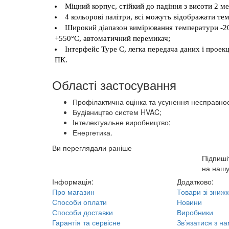
Міцний корпус, стійкий до падіння з висоти 2 ме
4 кольорові палітри, всі можуть відображати те
Широкий діапазон вимірювання температури -20
+550°C, автоматичний перемикач;
Інтерфейс Type C, легка передача даних і проекц
ПК.
Області застосування
Профілактична оцінка та усунення несправно
Будівництво систем HVAC;
Інтелектуальне виробництво;
Енергетика.
Ви переглядали раніше
Підпиші
на нашу
Інформація:
Додатково:
Про магазин
Товари зі зниж
Способи оплати
Новини
Способи доставки
Виробники
Гарантія та сервісне
Зв’язатися з н