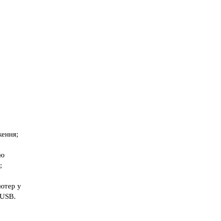
ження;
ою
;
ютер у
 USB.