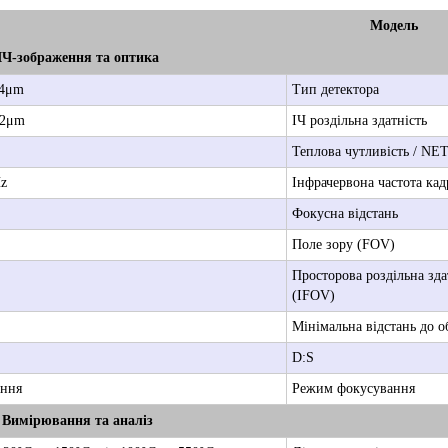
Модель
ІЧ-зображення та оптика
14μm
Тип детектора
12μm
ІЧ роздільна здатність
Теплова чутливість / NE
Hz
Інфрачервона частота кад
Фокусна відстань
Поле зору (FOV)
Просторова роздільна зда
(IFOV)
Мінімальна відстань до о
D:S
ання
Режим фокусування
Вимірювання та аналіз