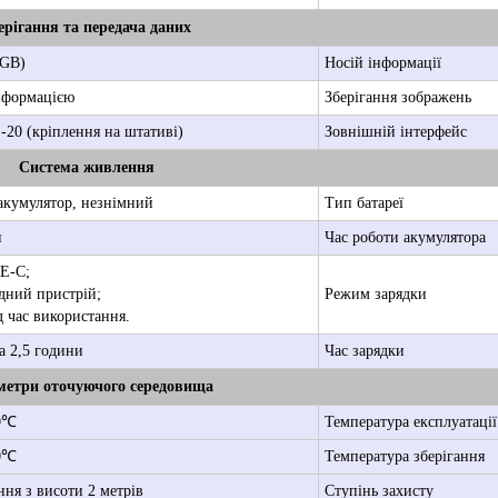
ерігання та передача даних
 GB)
Носій інформації
нформацією
Зберігання зображень
-20 (кріплення на штативі)
Зовнішній інтерфейс
Система живлення
акумулятор, незнімний
Тип батареї
н
Час роботи акумулятора
PE-C;
дний пристрій;
Режим зарядки
 час використання.
а 2,5 години
Час зарядки
етри оточуючого середовища
50℃
Температура експлуатації
70℃
Температура зберігання
ня з висоти 2 метрів
Ступінь захисту