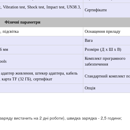
Vibration test, Shock test, Impact test, UN38.3,
Сертифікати
Фізичні параметри
 підсвітка
Оснащення приладу
Вага
76 мм
Розміри (Д х Ш х В)
Комплект програмного
ools
забезпечення
, адаптер живлення, штекер адаптера, кабель
Стандартний комплект п
 карта TF (32 ГБ), сертифікат
Опція
аряду вистачить на 2 дні роботи), швидка зарядка - 2,5 години;