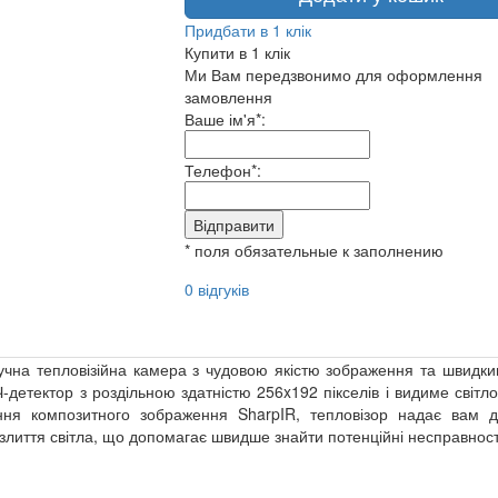
Придбати в 1 клік
Купити в 1 клік
Ми Вам передзвонимо для оформлення
замовлення
Ваше ім'я*:
Телефон*:
Відправити
* поля обязательные к заполнению
0 відгуків
учна тепловізійна камера з чудовою якістю зображення та швидк
-детектор з роздільною здатністю 256x192 пікселів і видиме світло
ння композитного зображення SharpIR, тепловізор надає вам 
лиття світла, що допомагає швидше знайти потенційні несправност