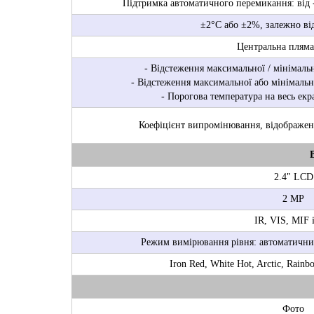
Підтримка автоматичного перемикання: від -
±2°C або ±2%, залежно від
Центральна пляма 
- Відстеження максимальної / мінімальн
- Відстеження максимальної або мінімально
- Порогова температура на весь екр
Коефіцієнт випромінювання, відображена
2.4" LCD
2 MP
IR, VIS, MIF 
Режим вимірювання рівня: автоматични
Iron Red, White Hot, Arctic, Rainb
Фото