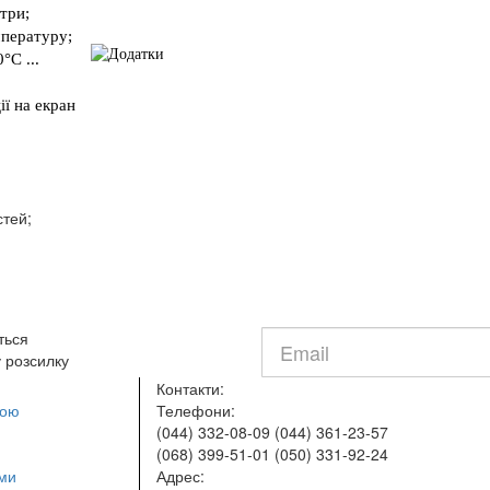
три;
мпературу;
°C ...
ії на екран
стей;
Введите
ться
e-
 розсилку
mail
Контакти:
кою
Телефони:
(044) 332-08-09
(044) 361-23-57
(068) 399-51-01
(050) 331-92-24
ами
Адрес: