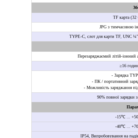
Зб
TF карта (32
JPG з тимчасовою і
TYPE-C, слот для карти TF, UNC ¼"
Перезаряджаємий літій-іонний 
≥16 годи
- Зарядка TY
- ПК / портативний заря
- Можливість заряджання під
90% повної зарядки з
Парам
-15℃ ... +
-40℃ ... +
IP54, Випробовування на падін