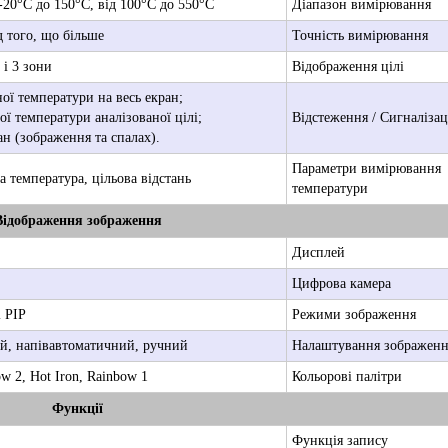
20°C до 150°C, від 100°C до 550°C
Діапазон вимірювання
 того, що більше
Точність вимірювання
і 3 зони
Відображення цілі
ої температури на весь екран;
ї температури аналізованої цілі;
Відстеження / Сигналізац
ан (зображення та спалах).
Параметри вимірювання
 температура, цільова відстань
температури
Відображення зображення
Дисплей
Цифрова камера
і PIP
Режими зображення
й, напівавтоматичний, ручний
Налаштування зображенн
ow 2, Hot Iron, Rainbow 1
Кольорові палітри
Функції
Функція запису