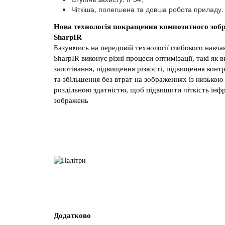
Чіткіша, полегшена та довша робота приладу.
Нова технологія покращення композитного зоб
SharpIR
Базуючись на передовій технології глибокого навча
SharpIR виконує різні процеси оптимізації, такі як 
запотівання, підвищення різкості, підвищення конт
та збільшення без втрат на зображеннях із низькою
роздільною здатністю, щоб підвищити чіткість інф
зображень
Додатково