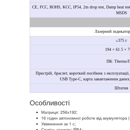
CE, FCC, ROHS, KCC, IP54, 2m drop test, Damp heat test, 
MSDS
Лазерний індикатор,
≤375 г
194 × 61.5 × 
ПК: ThermoT
Пристрій, браслет, короткий посібник з експлуатації
USB Type-C, карта завантаження даних,
Штатив
Особливості
Матриця: 256х192;
16 годин автономної роботи від акумулятора (з
Увімкнення за 1 с;
Ступінь захисту: IP54;