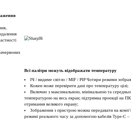
раження
ння,
видалення
растності
рачервоних
Всі палітри можуть відображати температуру
ІЧ / видиме світло / MIF / PIP Чотири режими зобра
Кожен може перевірити дані про температуру цілі;
Включно з максимальною, мінімальною та середнь
температурою на весь екран; підтримка проекції на ПК
отримання великого екрану;
Зображення з пристрою можна передавати на комп’
режимі реального часу за допомогою кабелів Type-C –