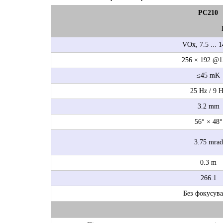
PC210
VOx, 7.5 ... 
256 × 192 @
≤45 mK
25 Hz / 9 
3.2 mm
56° × 48°
3.75 mrad
0.3 m
266:1
Без фокусув