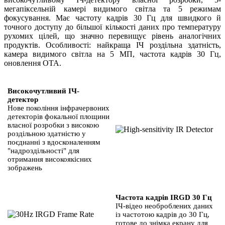
мегапіксельній камері видимого світла та 5 режимам
фокусування. Має частоту кадрів 30 Гц для швидкого й
точного доступу до більшої кількості даних про температуру
рухомих цілей, що значно перевищує рівень аналогічних
продуктів. Особливості: найкраща ІЧ роздільна здатність,
камера видимого світла на 5 МП, частота кадрів 30 Гц,
оновлення OTA.
Високочутливий ІЧ-
детектор
Нове покоління інфрачервоних
детекторів фокальної площини
власної розробки з високою
роздільною здатністю у
поєднанні з вдосконаленням
"надроздільності" для
отримання високоякісних
зображень
Частота кадрів IRGD 30 Гц
ІЧ-відео необроблених даних
із частотою кадрів до 30 Гц,
готове до знімка екрану для