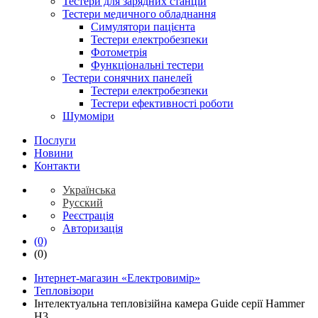
Тестери для зарядних станцій
Тестери медичного обладнання
Симулятори пацієнта
Тестери електробезпеки
Фотометрія
Функціональні тестери
Тестери сонячних панелей
Тестери електробезпеки
Тестери ефективності роботи
Шумоміри
Послуги
Новини
Контакти
Українська
Русский
Реєстрація
Авторизація
(0)
(0)
Інтернет-магазин «Електровимір»
Тепловізори
Інтелектуальна тепловізійна камера Guide серії Hammer
H3