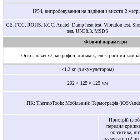
IP54, випробовування на падіння з висоти 2 метрі
CE, FCC, ROHS, KCC, Anatel, Damp heat test, Vibration test, Shoc
test, UN38.3, MSDS
Фізичні параметри
Освітлювач х2, мікрофон, динамік, електронний компа
≤1,2 кг (з акумулятором)
292 × 125 × 125 мм
ПК: ThermoTools; Мобільний: Термографія (iOS/Andr
Пристрій (з об
передня кришк
об’єктива, лі
акумулятор (2 шт.