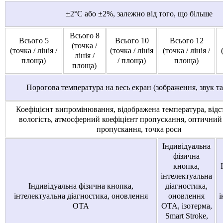
±2°C або ±2%, залежно від того, що більше
Всього 8
Всього 5
Всього 10
Всього 12
(точка /
(точка / лінія /
(точка / лінія
(точка / лінія /
лінія /
площа)
/ площа)
площа)
площа)
Порогова температура на весь екран (зображення, звук та
Коефіцієнт випромінювання, відображена температура, відст
вологість, атмосферний коефіцієнт пропускання, оптичний
пропускання, точка роси
Індивідуальна
фізична
кнопка,
інтелектуальна
Індивідуальна фізична кнопка,
діагностика,
інтелектуальна діагностика, оновлення
оновлення
і
OTA
OTA, ізотерма,
Smart Stroke,