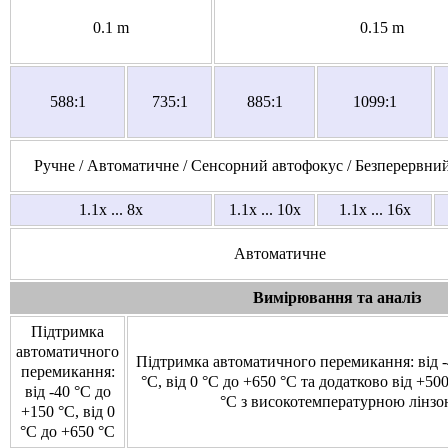
0.1 m
0.15 m
588:1
735:1
885:1
1099:1
Ручне / Автоматичне / Сенсорний автофокус / Безперервни
1.1x ... 8x
1.1x ... 10x
1.1x ... 16x
Автоматичне
Вимірювання та аналіз
Підтримка
автоматичного
Підтримка автоматичного перемикання: від -
перемикання:
°C, від 0 °C до +650 °C та додатково від +50
від -40 °C до
°C з високотемпературною лінз
+150 °C, від 0
°C до +650 °C