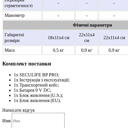
-
-
-
герметичності
Манометр
-
-
-
Фізичні параметри
Габаритні
22x11x4
18x11x4 см
22x11x4 см
розміри
см
Маса
0,5 кг
0,9 кг
0,9 кг
Комплект поставки
1х SECULIFE BP PRO;
1х Інструкція з експлуатації;
1х Транспортний кейс;
1х Батарея 9 V DC;
1х Блок живлення (U.S.);
1х Блок живлення (EU).
Написати відгук
Имя