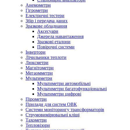
Анемометри
Гігрометри
Електричні тестери
Збір і передача даних
Зразкове обладнання
Аксесуари
Джерела навантаження
Зразкові еталони
Повірочні системи
Інвертори
Лічильники теплоти
Люксметри
Магнітометри
Мегаомметри
Мультиметри
Мультиметри автомобільні
Мультиметри багатофункціональні
Мультиметри цифрові
Пірометри
Прилади для систем ОВК
Системи моніторингу трансформаторів
Струмовимірювальні кліщі
Тахометри
Тепловізори