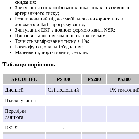
скидання;
Зчитування синхронізованих показників інвазивного
артеріального тиску;
Розширюваний під час мобільного використання за
допомогою flash-програмування;
Зчитування ЕКГ з повною формою хвилі NSR;
Цифрове зміщення компонента під тиском;
Точність вимірювання тиску ± 1%;
Багатофункціональні з'єднання;
Маленький, портативний, легкий.
Таблиця порівнянь
SECULIFE
PS100
PS200
PS300
Дисплей
Світлодіодний
РК графічний
Підсвічування
-
Перевірка
ланцюга
RS232
-