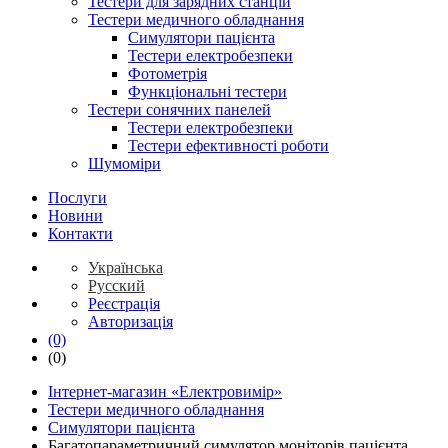
Тестери для зарядних станцій
Тестери медичного обладнання
Симулятори пацієнта
Тестери електробезпеки
Фотометрія
Функціональні тестери
Тестери сонячних панелей
Тестери електробезпеки
Тестери ефективності роботи
Шумоміри
Послуги
Новини
Контакти
Українська
Русский
Реєстрація
Авторизація
(0)
(0)
Інтернет-магазин «Електровимір»
Тестери медичного обладнання
Симулятори пацієнта
Багатопараметричний симулятор моніторів пацієнта