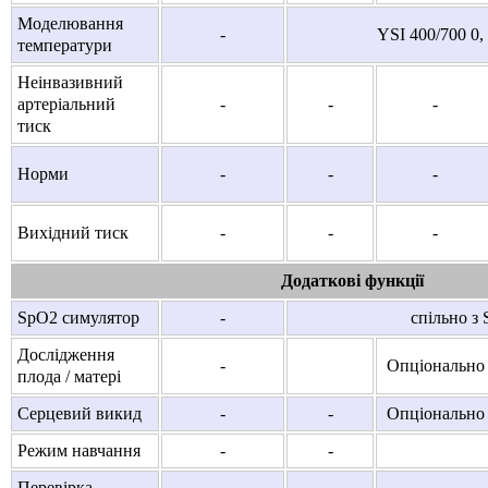
Моделювання
-
YSI 400/700 0, 
температури
Неінвазивний
артеріальний
-
-
-
тиск
Норми
-
-
-
Вихідний тиск
-
-
-
Додаткові функції
SpO2 симулятор
-
спільно з 
Дослідження
-
Опціонально
плода / матері
Серцевий викид
-
-
Опціонально
Режим навчання
-
-
Перевірка