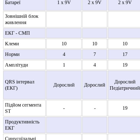
Батареї
1 x 9V
2 x 9V
2 x 9V
Зовнішній блок
живлення
ЕКГ - СМП
Клеми
10
10
10
Норми
4
7
17
Амплітуди
1
4
19
QRS інтервал
Дорослий
Дорослий
Дорослий
(ЕКГ)
Педіатричний
Підйом сегмента
-
-
19
ST
Продуктивність
ЕКГ
Синусоїдальні