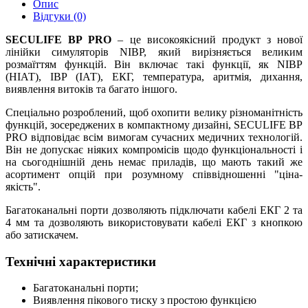
Опис
Відгуки (0)
SECULIFE BP PRO
– це високоякісний продукт з нової
лінійки симуляторів NIBP, який вирізняється великим
розмаїттям функцій. Він включає такі функції, як NIBP
(НІАТ), IBP (ІАТ), ЕКГ, температура, аритмія, дихання,
виявлення витоків та багато іншого.
Спеціально розроблений, щоб охопити велику різноманітність
функцій, зосереджених в компактному дизайні, SECULIFE BP
PRO відповідає всім вимогам сучасних медичних технологій.
Він не допускає ніяких компромісів щодо функціональності і
на сьогоднішній день немає приладів, що мають такий же
асортимент опцій при розумному співвідношенні "ціна-
якість".
Багатоканальні порти дозволяють підключати кабелі ЕКГ 2 та
4 мм та дозволяють використовувати кабелі ЕКГ з кнопкою
або затискачем.
Технічні характеристики
Багатоканальні порти;
Виявлення пікового тиску з простою функцією