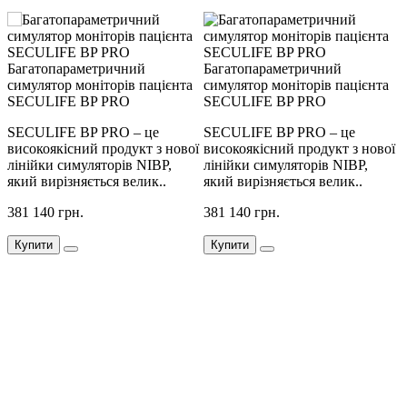
Багатопараметричний
Багатопараметричний
Б
симулятор моніторів пацієнта
симулятор моніторів пацієнта
с
SECULIFE BP PRO
SECULIFE BP PRO
SECULIFE BP PRO – це
SECULIFE BP PRO – це
ї
високоякісний продукт з нової
високоякісний продукт з нової
в
лінійки симуляторів NIBP,
лінійки симуляторів NIBP,
л
який вирізняється велик..
який вирізняється велик..
я
381 140 грн.
381 140 грн.
3
Купити
Купити