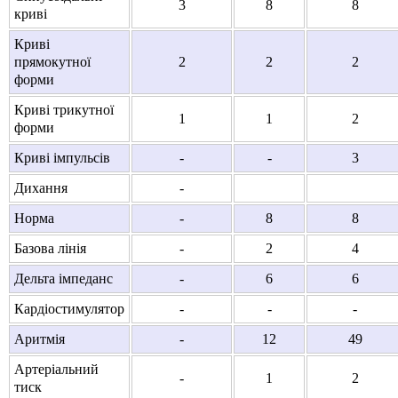
3
8
8
криві
Криві
прямокутної
2
2
2
форми
Криві трикутної
1
1
2
форми
Криві імпульсів
-
-
3
Дихання
-
Норма
-
8
8
Базова лінія
-
2
4
Дельта імпеданс
-
6
6
Кардіостимулятор
-
-
-
Аритмія
-
12
49
Артеріальний
-
1
2
тиск