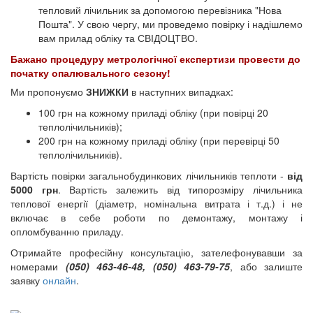
тепловий лічильник за допомогою перевізника "Нова
Пошта". У свою чергу, ми проведемо повірку і надішлемо
вам прилад обліку та СВІДОЦТВО.
Бажано процедуру метрологічної експертизи провести до
початку опалювального сезону!
Ми пропонуємо
ЗНИЖКИ
в наступних випадках:
100 грн на кожному приладі обліку (при повірці 20
теплолічильників);
200 грн на кожному приладі обліку (при перевірці 50
теплолічильників).
Вартість повірки загальнобудинкових лічильників теплоти -
від
5000 грн
. Вартість залежить від типорозміру лічильника
теплової енергії (діаметр, номінальна витрата і т.д.) і не
включає в себе роботи по демонтажу, монтажу і
опломбуванню приладу.
Отримайте професійну консультацію, зателефонувавши за
номерами
(050) 463-46-48, (050) 463-79-75
, або залиште
заявку
онлайн
.