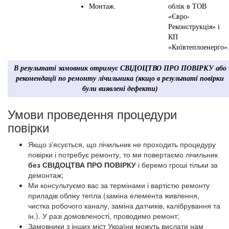
Монтаж.
облік в ТОВ
«Євро-
Реконструкція» і
КП
«Київтеплоенерго»
В результаті замовник отримує СВІДОЦТВО ПРО ПОВІРКУ або
рекомендації по ремонту лічильника (якщо в результаті повірки
були виявлені дефекти)
Умови проведення процедури
повірки
Якщо з'ясується, що лічильник не проходить процедуру
повірки і потребує ремонту, то ми повертаємо лічильник
без СВІДОЦТВА ПРО ПОВІРКУ
і беремо гроші тільки за
демонтаж;
Ми консультуємо вас за термінами і вартістю ремонту
приладів обліку тепла (заміна елемента живлення,
чистка робочого каналу, заміна датчиків, калібрування та
ін.). У разі домовленості, проводимо ремонт;
Замовники з інших міст України можуть вислати нам