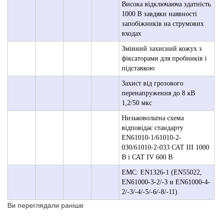
Висока відключаюча здатність
1000 В завдяки наявності
запобіжників на струмових
входах
Змінний захисний кожух з
фіксаторами для пробників і
підставкою
Захист від грозового
перенапруження до 8 кВ
1,2/50 мкс
Низьковольтна схема
відповідає стандарту
EN61010-1/61010-2-
030/61010-2-033 САТ III 1000
В і САТ IV 600 В
EМС: EN1326-1 (EN55022,
EN61000-3-2/-3 и EN61000-4-
2/-3/-4/-5/-6/-8/-11)
Ви переглядали раніше