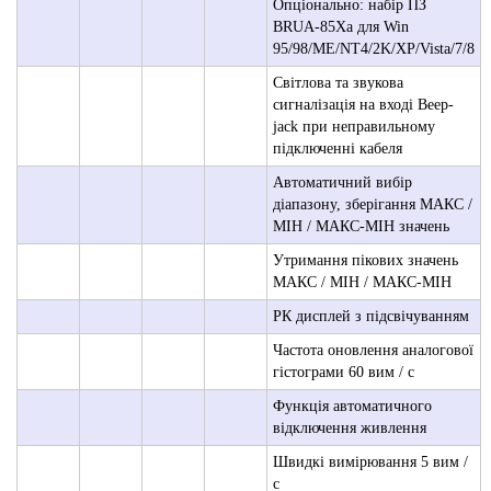
Опціонально: набір ПЗ
BRUA-85Xa для Win
95/98/ME/NT4/2K/XP/Vista/7/8
Світлова та звукова
сигналізація на вході Beep-
jack при неправильному
підключенні кабеля
Автоматичний вибір
діапазону, зберігання МАКС /
МІН / МАКС-МІН значень
Утримання пікових значень
МАКС / МІН / МАКС-МІН
РК дисплей з підсвічуванням
Частота оновлення аналогової
гістограми 60 вим / с
Функція автоматичного
відключення живлення
Швидкі вимірювання 5 вим /
с