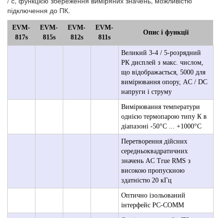
/ с, функцією збереження виміряних значень, можливістю
підключення до ПК.
EVM-
EVM-
EVM-
EVM-
Опис і функції
817s
815s
812s
811s
Великий 3-4 / 5-розрядний
РК дисплей з макс. числом,
що відображається, 5000 для
вимірювання опору, AC / DC
напруги і струму
Вимірювання температури
однією термопарою типу К в
діапазоні -50°C ... +1000°C
Перетворення дійсних
середньоквадратичних
значень AC True RMS з
високою пропускною
здатністю 20 кГц
Оптично ізольований
інтерфейс PC-COMM